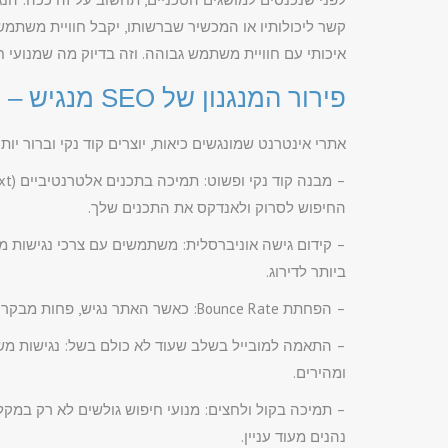
קשר ליכולותיו או המכשיר שברשותו, יקבל חוויית משתמ
איכותי עם חוויית משתמש גבוהה. וזה בדיוק מה שמנועי
פירור המנגנון של SEO מנגיש – שיעור בקסמים בסיסיים
אתרי אינטרנט שמונגשים כיאות, יוצרים קוד נקי וברור יות
החיפוש לסרוק ולאנדקס את התכנים שלך.
– קידום גישה אוניברסלית: משתמשים עם צרכי נגישות מ
ביותר לדירוג.
– הפחתת Bounce Rate: כאשר האתר נגיש, פחות מבקרים עוזבים במהרה כי הכל ברור ונוח.
– התאמה למובייל בשלב שעוד לא כולם בשל: נגישות משפר
ומהירים.
– תמיכה בקול ולחצים: מנועי חיפוש גולשים לא רק במקל
נהנים מעוד עניין.