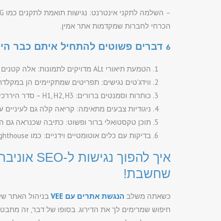
הכרחי לחברות שמקדמות אתר אמין.
6 דברים פשוטים להתחיל איתם כבר היום – שדרוג נגישות שמשדרג SEO
הטמעת תיאורי ALt מדויקים לתמונות: אלה קטנים ויעילים – אבל קריטיים. הם מספרים לגוגל מה יש בתמונה.
ווידג'טים נגישים: תפריטים שמתקיימים הן במקלדת
כותרות וסמנטים ברורים: H1, H2, H3 – סדר היררכי מסודר זה לא רק לעין, זה גם לשכל.
ניגודיות צבעים מתאימה: קריאה קלה גם לעיניים ע
תוכן טקסטואלי ברור ופשוט: כתיבה שכנראה גם הד
בדיקות עם כלים אוטומטיים וידניים: כמו AXE, Lighthouse, ו-WAVE. אל תעיזו להשאיר נגישות לשיפוט אקראי.
איך להפוך נ
שחשבת!
כשאתה משלב
הנגשת אתרים עם VEE
בניהול האתר של
חיפוש שמרימים לך את הדירוג. בסופו של דבר, זה מתבטא 