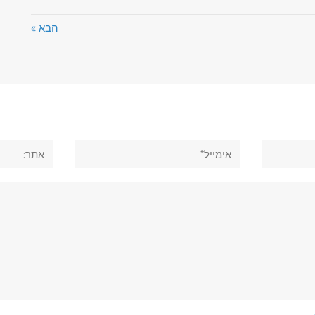
הבא »
אימייל*
אתר: