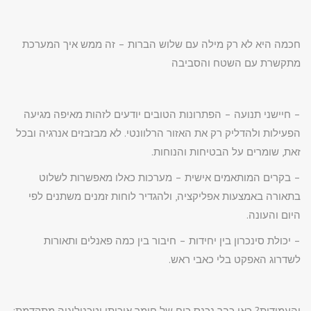
חכמה היא לא רק מילה עם שלוש הברות – זה ממש איך המערכת
מתקשרת עם השטח והסביבה
– חיישני תנועה – הפתרונות הטובים יודעים לזהות מאיפה מגיעה
הפעילות ולהדליק רק את האזור הרלוונטי. לא מבזבזים אנרגיה ובכל
זאת, שומרים על הבטיחות והנוחות.
– בקרים המותאמים אישית – מערכות כאלו מאפשרות לשלוט
בתאורה באמצעות אפליקציה, ולהגדיר לוחות זמנים משתנים לפי
היום והעונה.
– יכולת סינכרון בין יחידות – חיבור בין כמה פאנלים ותאורות
לשדרוג האפקט בלי כאבי ראש.
והעמידות? כאן כבר נכנס כוח של חומר איכותי וטכנולוגיה מתקדמת: