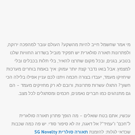
מי אמר שחשמל חייב להיות מהשקע? העולם עובר למהפכה ירוקה,
ולפתרונות תאורה סולארית יש תפקיד מוביל בשדרוג החוויות שלנו
בטבע, בגנים, ובכל מקום שתרצו להאיר, בלי תלות בכבלים ובלי
למצמץ. אבל בואו נדבר קצת יותר עמוק: איך באמת בוחרים מערכות
שיחזיקו מעמד, יעבדו בצורה חכמה ויתנו לכם עניין אפילו בלילה הכי
חשוך? התגלו עשרות פתרונות, ורובם לא רק מחזיקים מעמד – הם
גם מתנהגים כמו חברים נאמנים, חכמים ומסתגלים לכל מצב.
עכשיו, אתם בטח שואלים – מה הופך פתרון תאורה סולארית
ל"חכם" ו"עמיד"? אל דאגה, זה לא סיפור סודי. יש פה כמה שכבות
שכדאי לגלות: להזמנת
תאורה סולרית SG Novelty