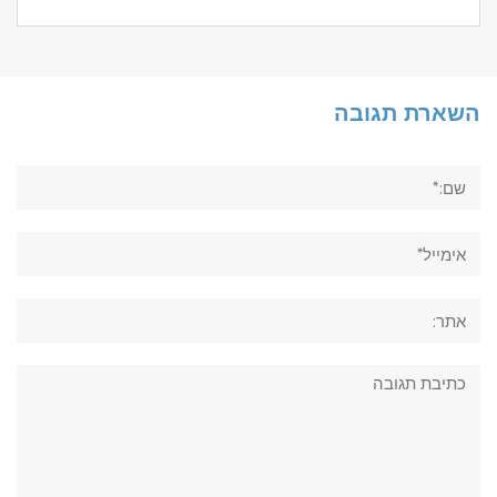
השארת תגובה
שם:*
אימייל*
אתר:
תגובה: