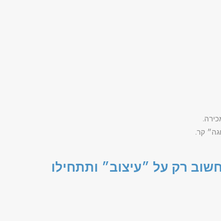
כירה.
גה״ קר.
חשוב רק על ״עיצוב״ ותתחילו