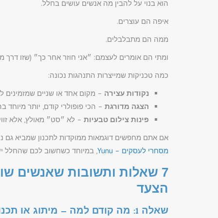
הוא בנוי על להבין מה אנשים עושים בחלל.
איפה הם עוצרים.
ממה הם מתבלבלים.
ומתי הם אומרים לעצמם: ״אני חוזר אחר כך״ (שזו דרך מנ
כמה טכניקות שמייצרות התנהגות נכונה:
נקודות עצירה
– מקום אחד או שניים שמזמינים ל
הצגה מדורגת
– הכי פופולרי קודם, יותר מיוחד ב
פינות צילום טבעיות
– לא ״סט״ מאולץ, אלא זווי
אם אתם מחפשים דוגמאות ממוקדות לתכנון שמביא גם נר
מסחרי לעסקים – Yunu
, במיוחד כשחשוב לכם שהחלל יעב
7 שאלות ותשובות שאנשים שו
הצעד
שאלה 1: מה קודם למה – מיתוג או תכנון חלל?