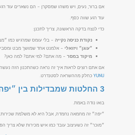
אם ברור, נעים, ויש משהו שמסקרן – הם נשארים עוד רגע
עוד רגע שווה כסף.
כדי לנצח בדקה הראשונה, צריך לתכנן:
נקודת כניסה נקייה
– בלי עומס שמרגיש כמו ״מבצ
״עוגן״ ויזואלי
– אלמנט אחד שמושך מבט ומסביר 
מיקוד במסר
– מה אתם? למי אתם? למה כאן?
אם אתם רוצים לראות איך זה נראה כשהתכנון הזה נעשה נ
YUNU
כחלק מההשראה לסטנדרט.
3 החלטות שמבדילות בין ״יפה״ לבין ״מוכר״
בואו נודה באמת.
״יפה״ זה מחמאה נחמדה, אבל היא לא משלמת שכירות.
״מוכר״ זה כשעיצוב עובד כמו איש מכירות שלא צריך ה