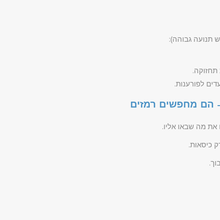
 תנועה גבוהה):
 תחזוקה.
דים לפורענות.
 את מה שבאו אליו.
ק כיסאות.
וך.