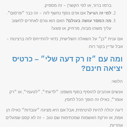
ברמז ברור, או לפי הקשר) – זה מספיק.
למי זה הגיע?
אם אדם נוסף נחשף לזה – זה כבר ״פרסום״.
מה המסר עושה בעולם?
האם הוא גורם לאחרים לחשוב
עליך משהו מבזה, מרחיק, או פוגע?
אם ענית ״כן״ על השאלה השלישית, כדאי להתייחס לזה ברצינות –
אבל עדיין בקור רוח.
ומה עם ״זו רק דעה שלי״ – כרטיס
יציאה חינם?
הלוואי.
אנשים אוהבים להוסיף בסוף משפט: ״לדעתי״, ״לטעמי״, או ״רק
אומר״, כאילו זה הופך הכל לחסין.
דעה יכולה להיות לגיטימית, אבל אם היא מציגה ״עובדות״ כאילו הן
אמת, או זורקת האשמות שמכתימות שם טוב – זה לא קסם שמעלים
אחריות.