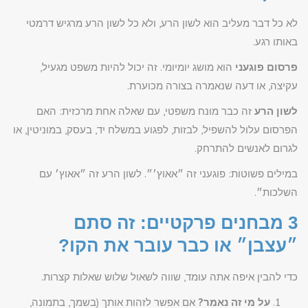
לא כל דבר מעליב הוא לשון הרע, ולא כל לשון הרע מרגיש דרמטי
באותו רגע.
פרסום פוגעני
הוא מושג יומיומי. זה יכול להיות משפט מגעיל,
עקיצה, או דעה שנאמרה בצורה מכוערת.
לשון הרע
זה כבר מונח משפטי, עם שאלה אחת מרכזית: האם
הפרסום עלול להשפיל, לבזות, לפגוע במשלח יד, בעסק, במוניטין, או
לגרום לאנשים להתרחק.
במילים פשוטות: פוגעני זה ״אאוץ׳״. לשון הרע זה ״אאוץ׳ עם
השלכות״.
3 מבחנים פרקטיים: זה סתם
״עצבן״ או כבר עובר את הקו?
כדי להבין איפה אתה עומד, שווה לשאול שלוש שאלות קצרות.
על מי זה נאמר?
אם אפשר לזהות אותך (בשמך, בתמונה,