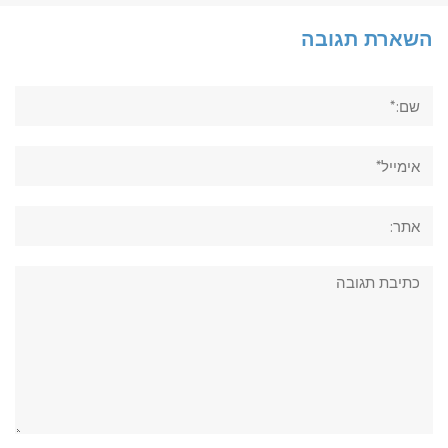
השארת תגובה
שם:*
אימייל*
אתר:
תגובה: