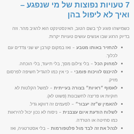
7 טעויות נפוצות של מי שנפגע –
ואיך לא ליפול בהן
כשמישהו פוגע לך בשם הטוב, האינסטינקט הוא להגיב מהר. וזה
בדיוק הרגע שבו אנשים עושים טעויות יקרות.
להחזיר באותו מטבע
– ואז במקום קורבן יש שני צדדים עם
לכלוך.
למחוק הכל
– בלי צילום מסך, בלי תיעוד, בלי הוכחה.
להיכנס לוויכוח פומבי
– כי אין כמו להגדיל חשיפה לפרסום
מזיק.
לאסוף ״ראיות״ בצורה בעייתית
– למשל הקלטות לא
חוקיות או פריצה לחשבונות (פשוט לא).
להאמין ש״זה יעבור״
– לפעמים זה דווקא גדל.
לשלוח הודעת איום עצבנית
– ניסוח לא נכון יכול להיראות
כמו סחיטה או הטרדה.
לנהל את זה לבד מול פלטפורמות
– בלי אסטרטגיה, ואז