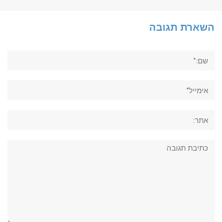
השארת תגובה
שם:*
אימייל*
אתר:
תגובה: