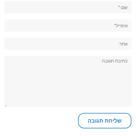
שם:*
אימייל*
אתר:
תגובה: