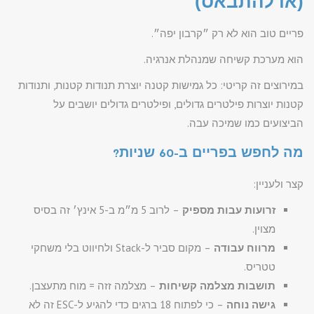
(או להתבאס)
פריים טוב הוא לא רק ״קרבון יפה״.
הוא מערכת קשיחה שמנהלת אנרגיה.
במירוצים זה קריטי: כל גמישות קטנה יוצרת תנודות קטנות, ותנודות
קטנות יוצרות פילטרים גדולים, ופילטרים גדולים יושבים על
הביצועים כמו שמיכה עבה.
מה לחפש בפריים ב-60 שניות?
קצר ולעניין:
זרועות עבות מספיק
– לרוב 5 מ״מ ב-5 אינץ׳ זה בסיס
מצוין.
מרווח עבודה
– מקום סביר ל-Stack ולחיווט בלי משחקי
טטריס.
תושבות מצלמה קשיחות
– מצלמה זזה = מוח מתעצבן.
גישה נוחה
– כי לפתוח 18 ברגים כדי להגיע ל-ESC זה לא