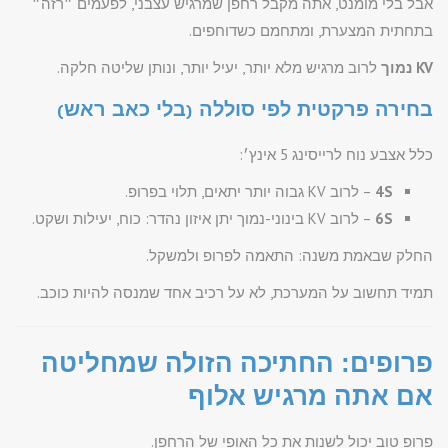
אבל בלי מומנט, אתה מקבל רחפן שמרגיש עצבני, לפעמים ״רזה״
בתחתית המצערת, ומתחמם כשדוחפים.
KV נמוך
לרוב מרגיש מלא יותר, יעיל יותר, ונותן שליטה חלקה.
בחירה פרקטית לפי סוללה (בלי כאב ראש)
כלל אצבע נוח לרייסינג 5 אינץ׳:
4S
– לרוב KV גבוה יותר יתאים, תלוי בפרופ.
6S
– לרוב KV בינוני-נמוך יתן איזון נהדר: כוח, יעילות ושקט.
החלק שבאמת משנה: התאמה לפרופ ולמשקל.
תמיד תחשוב על המערכת, לא על רכיב אחד שמנסה להיות כוכב.
פרופים: החתיכה הזולה שמחליטה
אם אתה מרגיש אלוף
פרופ טוב יכול לשנות את כל האופי של הרחפן.