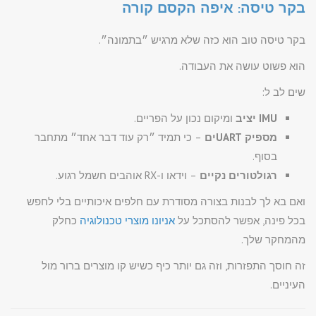
בקר טיסה: איפה הקסם קורה
בקר טיסה טוב הוא כזה שלא מרגיש ״בתמונה״.
הוא פשוט עושה את העבודה.
שים לב ל:
IMU יציב
ומיקום נכון על הפריים.
מספיק UARTים
– כי תמיד ״רק עוד דבר אחד״ מתחבר
בסוף.
רגולטורים נקיים
– וידאו ו-RX אוהבים חשמל רגוע.
ואם בא לך לבנות בצורה מסודרת עם חלפים איכותיים בלי לחפש
בכל פינה, אפשר להסתכל על
אניונו מוצרי טכנולוגיה
כחלק
מהמחקר שלך.
זה חוסך התפזרות, וזה גם יותר כיף כשיש קו מוצרים ברור מול
העיניים.